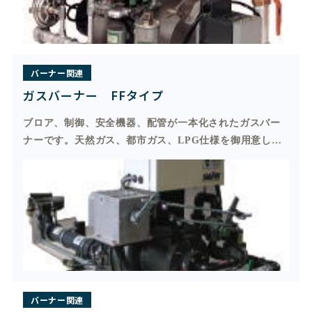
囲で安定した燃焼状態が得られます。 バーナおよび制御
装置はガス機器の安全基準に従い、安全を最優先とする
設計になっています。 バーナヘッド、送風機、制御装置
のレイアウトを工夫し、コンパクトに まとめていますの
で狭いスペースでも有効に活用できます。 LPG、都市ガ
バーナー関連
ス、特殊ガス仕様と御用意しております。
ガスバーナー FFタイプ
ブロア、制御、安全機器、配管が一本化されたガスバー
ナーです。天然ガス、都市ガス、LPG仕様を御用意して
おります。
ブロア、制御、安全機器、配管が一本化されたガスバー
ナーです。 天然ガス、都市ガス、LPG仕様を御用意して
おります。 炎の力が非常に強い為、内圧の高い燃焼室で
の使用が可能です。 バーナートップは色々のブラストバ
ーナーに取換えが出来ます。
バーナー関連