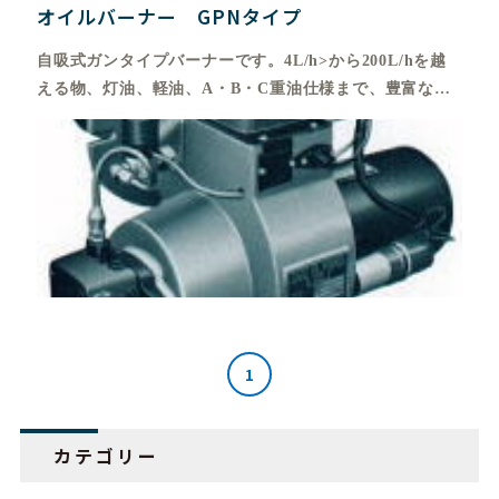
オイルバーナー GPNタイプ
自吸式ガンタイプバーナーです。4L/h>から200L/hを越
える物、灯油、軽油、A・B・C重油仕様まで、豊富な機
種を御用意しております。
自吸式ガンタイプバーナーです。 4L/hから200L/hを越え
る物、灯油、軽油、A・B・C重油仕様まで、豊富な機種
を 御用意しております。 制御方式は、最も簡単なON－
OFF制御から三位置制御が可能なHi-Lo制御も準備してお
り、電源は100V－200Vはもとより、海外用として
220V、230V、380V等も御用意しております。
1
カテゴリー